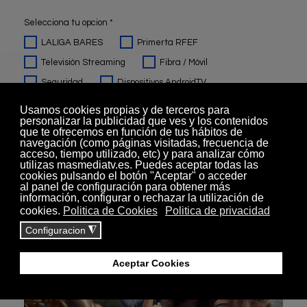
Selecciona tu opcion
*
LALIGA BARES
Primerta RFEF
Televisión Streaming
Fibra / Móvil
Seguridad
Dispositivos AndroidTV
Acepto los
Términos de Uso
y la
Política de Privacidad
y
declaro que he leído la información requerida conforme al
Artículo 13 del GDPR
.
Enviar